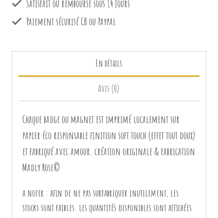
Queen
Satisfait ou remboursé sous 14 jours
(rose)
Paiement sécurisé CB ou Paypal
En détails
Avis (0)
Chaque badge ou magnet est imprimé localement sur
papier éco responsable finition soft touch (effet tout doux)
et fabriqué avec amour. création originale & fabrication
Madly Rose©
a noter
:
afin de ne pas surfabriquer inutilement, les
stocks sont faibles. les quantités disponibles sont affichées