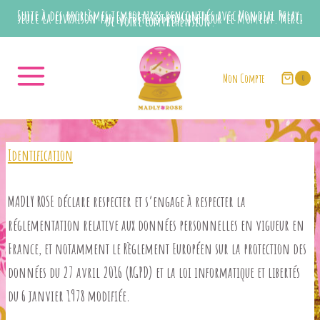
Aller
Suite à des problèmes temporaires rencontrés avec Mondial Relay,
seule la livraison par la Poste est possible pour le moment. Merci
de votre compréhension.
au
contenu
Mon Compte
0
Identification
MADLY ROSE déclare respecter et s’engage à respecter la
réglementation relative aux données personnelles en vigueur en
France, et notamment le Règlement Européen sur la protection des
données du 27 avril 2016 (RGPD) et la loi informatique et libertés
du 6 janvier 1978 modifiée.