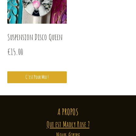
Suspension Disco Queen
€
15.00
C'est Pour Moi !
A PROPOS
Qui est Madly Rose ?
Nous écrire