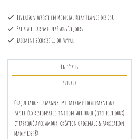
Senor
Livraison offerte en Mondial Relay France dès 65€
y
Senora
Satisfait ou remboursé sous 14 jours
(rose)
Paiement sécurisé CB ou Paypal
En détails
Avis (0)
Chaque badge ou magnet est imprimé localement sur
papier éco responsable finition soft touch (effet tout doux)
et fabriqué avec amour. création originale & fabrication
Madly Rose©