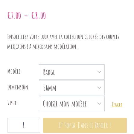
Plage
€
7.00
–
€
8.00
de
Ensoleillez votre look avec la collection colorée des couples
prix :
mexicains ! A mixer sans modération.
€7.00
à
Modèle
€8.00
Dimension
Visuel
Effacer
quantité
Et Hopla, Dans Le Panier !
de