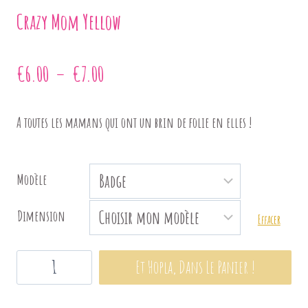
Crazy Mom Yellow
Plage
€
6.00
–
€
7.00
de
A toutes les mamans qui ont un brin de folie en elles !
prix :
€6.00
Modèle
à
Dimension
Effacer
€7.00
quantité
Et Hopla, Dans Le Panier !
de
Crazy