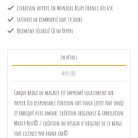
Livraison offerte en Mondial Relay France dès 65€
Mom
yellow
Satisfait ou remboursé sous 14 jours
Paiement sécurisé CB ou Paypal
En détails
Avis (0)
Chaque badge ou magnet est imprimé localement sur
papier éco responsable finition soft touch (effet tout doux)
et fabriqué avec amour. création originale & fabrication
Madly Rose© / création du design d’origine de ce badge
sous licence par anna cha©