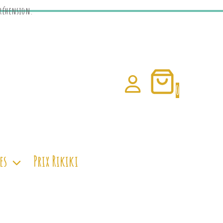
préhension.
0
es
Prix Rikiki