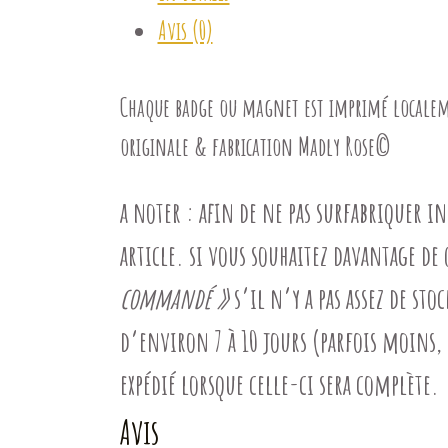
Avis (0)
Chaque badge ou magnet est imprimé localemen
originale & fabrication Madly Rose©
a noter
:
afin de ne pas surfabriquer in
article. si vous souhaitez davantage de 
commandé »
s’il n’y a pas assez de st
d’environ 7 à 10 jours (parfois moins, 
expédié lorsque celle-ci sera complète.
Avis