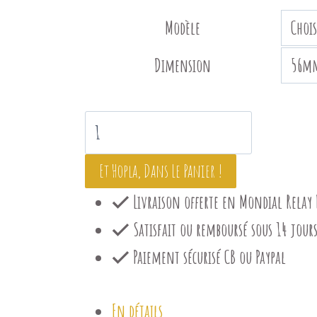
€7.00
Modèle
à
Dimension
€8.00
quantité
de
Et Hopla, Dans Le Panier !
Barry
Livraison offerte en Mondial Relay 
l'éléphant
Satisfait ou remboursé sous 14 jour
(vert)
Paiement sécurisé CB ou Paypal
En détails