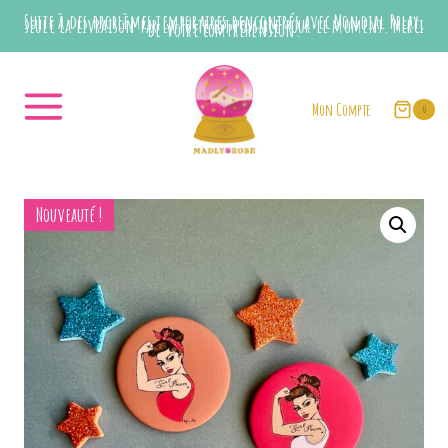
Aller
Suite à des problèmes temporaires rencontrés avec Mondial Relay,
seule la livraison par la Poste est possible pour le moment. Merci
de votre compréhension.
au
contenu
Mon Compte
0
Nouveauté !