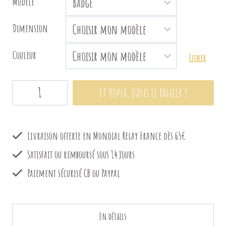
à
Modèle
€7.00
Dimension
Couleur
Effacer
quantité
Et Hopla, Dans Le Panier !
de
Girl
Livraison offerte en Mondial Relay France dès 65€
Power
(coloris
Satisfait ou remboursé sous 14 jours
+)
Paiement sécurisé CB ou Paypal
En détails